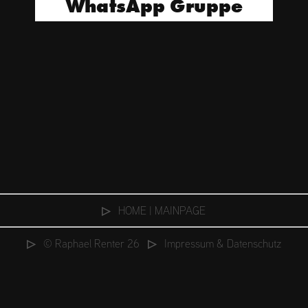
WhatsApp Gruppe
▷
⠀HOME | MAINPAGE
▷
▷
⠀© Raphael Renter 26
⠀
⠀Impressum & Datenschutz